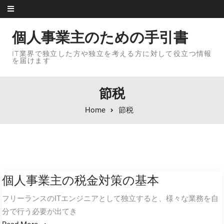
Skip to content
個人事業主のための手引書
IT業界で独立した方や独立を考える方に対して役立つ情報
を届けます
節税
Home
節税
個人事業主の税金対策の基本
フリーランスのITエンジニアとして独立すると、様々な業務を自
分で行う必要が出てき